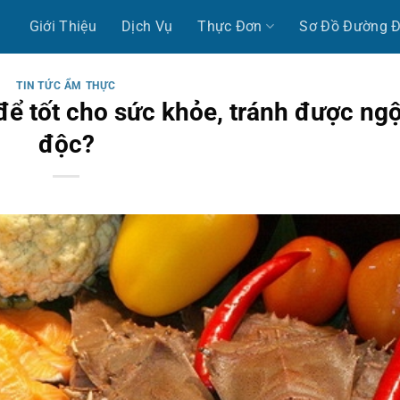
Giới Thiệu
Dịch Vụ
Thực Đơn
Sơ Đồ Đường Đ
TIN TỨC ẨM THỰC
để tốt cho sức khỏe, tránh được ng
độc?