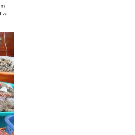
Nam
t và