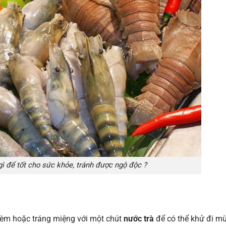
ì để tốt cho sức khỏe, tránh được ngộ độc ?
 kèm hoặc tráng miệng với một chút
nước trà
để có thể khử đi mù