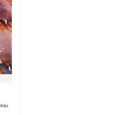
nhậu.
.