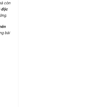
mà còn
 độc
ờng.
 nên
ng bài