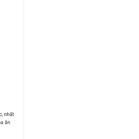
c, nhất
óa ăn