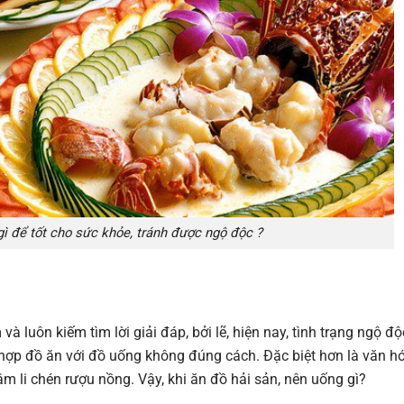
ì để tốt cho sức khỏe, tránh được ngộ độc ?
à luôn kiếm tìm lời giải đáp, bởi lẽ, hiện nay, tình trạng ngộ độ
 hợp đồ ăn với đồ uống không đúng cách. Đặc biệt hơn là văn h
m li chén rượu nồng. Vậy, khi ăn đồ hải sản, nên uống gì?