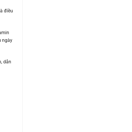
là điều
tamin
âu ngày
m, dẫn