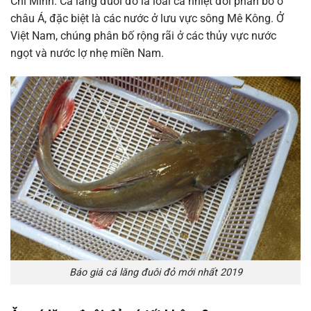
Chí Minh. Cá lăng đuôi đỏ là loài cá nhiệt đới phân bố ở
châu Á, đặc biệt là các nước ở lưu vực sông Mê Kông. Ở
Việt Nam, chúng phân bố rộng rãi ở các thủy vực nước
ngọt và nước lợ nhẹ miền Nam.
Báo giá cá lăng đuôi đỏ mới nhất 2019