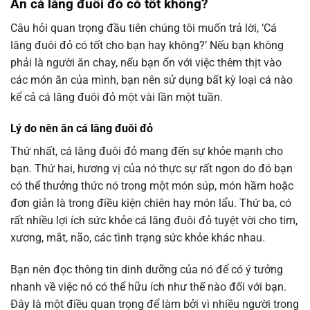
Ăn cá lăng đuôi đỏ có tốt không?
Câu hỏi quan trọng đầu tiên chúng tôi muốn trả lời, ‘Cá
lăng đuôi đỏ có tốt cho bạn hay không?’ Nếu bạn không
phải là người ăn chay, nếu bạn ổn với việc thêm thịt vào
các món ăn của mình, bạn nên sử dụng bất kỳ loại cá nào
kể cả cá lăng đuôi đỏ một vài lần một tuần.
Lý do nên ăn cá lăng đuôi đỏ
T
hứ nhất, cá lăng đuôi đỏ mang đến sự khỏe mạnh cho
bạn. Thứ hai, hương vị của nó thực sự rất ngon do đó bạn
có thể thưởng thức nó trong một món súp, món hầm hoặc
đơn giản là trong điều kiện chiên hay món lẩu. Thứ ba, có
rất nhiều lợi ích sức khỏe cá lăng đuôi đỏ tuyệt vời cho tim,
xương, mắt, não, các tình trạng sức khỏe khác nhau.
Bạn nên đọc thông tin dinh dưỡng của nó để có ý tưởng
nhanh về việc nó có thể hữu ích như thế nào đối với bạn.
Đây là một điều quan trọng để làm bởi vì nhiều người trong