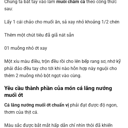
Chúng ta bắt tay vào làm
muối chấm cá
theo công thức
sau:
Lấy 1 cái chảo cho muối ăn, sả xay nhỏ khoảng 1/2 chén
Thêm một chút tiêu đã giã nát sẵn
01 muỗng nhỏ ớt xay
Một xíu màu điều, trộn đều rồi cho lên bếp rang sơ, nhớ kỹ
phải đảo đều tay cho tới khi nào hỗn hợp này nguội cho
thêm 2 muỗng nhỏ bột ngọt vào cùng.
Yêu cầu thành phần của món cá lăng nướng
muối ớt
Cá lăng nướng muối ớt chuẩn vị
phải đạt được độ ngon,
thơm của thịt cá.
Màu sắc được bắt mắt hấp dẫn chỉ nhìn thôi đã khiến