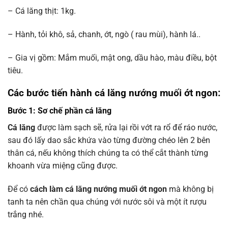
– Cá lăng thịt: 1kg.
– Hành, tỏi khô, sả, chanh, ớt, ngò ( rau mùi), hành lá..
– Gia vị gồm: Mắm muối, mật ong, dầu hào, màu điều, bột
tiêu.
Các bước tiến hành cá lăng nướng muối ớt ngon:
Bước 1: Sơ chế phần cá lăng
Cá lăng
được làm sạch sẽ, rửa lại rồi vớt ra rổ để ráo nước,
sau đó lấy dao sắc khứa vào từng đường chéo lên 2 bên
thân cá, nếu không thích chúng ta có thể cắt thành từng
khoanh vừa miệng cũng được.
Để có
cách làm cá lăng nướng muối ớt ngon
mà không bị
tanh ta nên chần qua chúng với nước sôi và một ít rượu
trắng nhé.